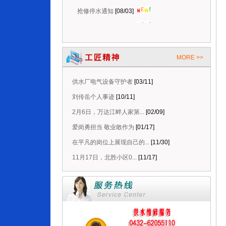
抢修停水通知
[08/03]
抢修停水通知
[08/06]
停水维修延时通知
[08/06]
抢修停水通知
[08/05]
MORE >>
计划停水通知
[08/05]
抢修停水通知
[08/03]
供水厂电气设备守护者
[03/11]
抢修停水通知
[08/03]
刘传岳个人事迹
[10/11]
2月6日，万达江畔人家第...
[02/09]
爱岗勇担当 敬业敢作为
[01/17]
在平凡的岗位上展现自己的...
[11/30]
11月17日，北胜小区0...
[11/17]