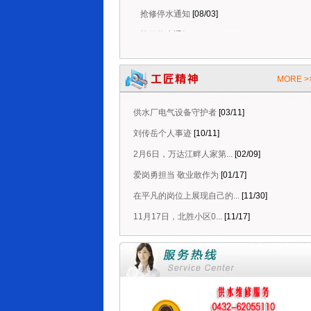
抢修停水通知
[08/03]
抢修停水通知
[08/06]
停水维修延时通知
[08/06]
抢修停水通知
[08/05]
MORE >
计划停水通知
[08/05]
抢修停水通知
[08/03]
供水厂电气设备守护者
[03/11]
抢修停水通知
[08/03]
刘传岳个人事迹
[10/11]
2月6日，万达江畔人家第...
[02/09]
爱岗勇担当 敬业敢作为
[01/17]
在平凡的岗位上展现自己的...
[11/30]
11月17日，北胜小区0...
[11/17]