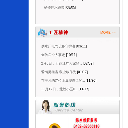
抢修停水通知
[08/05]
计划停水通知
[08/05]
MORE >>
供水厂电气设备守护者
[03/11]
刘传岳个人事迹
[10/11]
2月6日，万达江畔人家第...
[02/09]
爱岗勇担当 敬业敢作为
[01/17]
在平凡的岗位上展现自己的...
[11/30]
11月17日，北胜小区0...
[11/17]