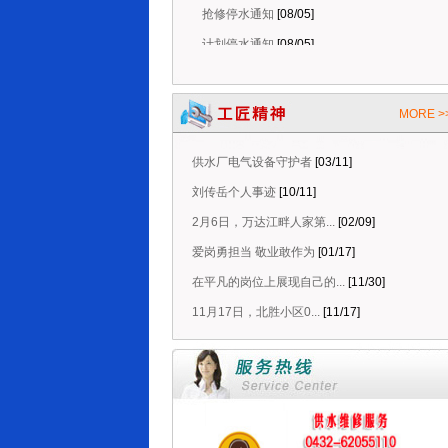
计划停水通知
[08/05]
MORE >
供水厂电气设备守护者
[03/11]
刘传岳个人事迹
[10/11]
2月6日，万达江畔人家第...
[02/09]
爱岗勇担当 敬业敢作为
[01/17]
在平凡的岗位上展现自己的...
[11/30]
11月17日，北胜小区0...
[11/17]